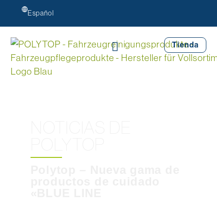
Español
Tienda
NOTICIAS DE
POLYTOP
Polytop – Nueva gama de
productos de cuidado
«BLUE LINE