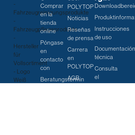
Comprar
Downloadberei
POLYTOP
en la
Produktinforma
Noticias
tienda
Instrucciones
Reseñas
online
de uso
de prensa
Póngase
Documentació
Carrera
en
técnica
en
contacto
POLYTOP
con
Consulta
el
AGB
Beratungstermin
catálogo
Schafwei
Servicios
de
de 2
in situ
productos
63762
Solicitar
Großosth
un
eim
catálogo
Alemania