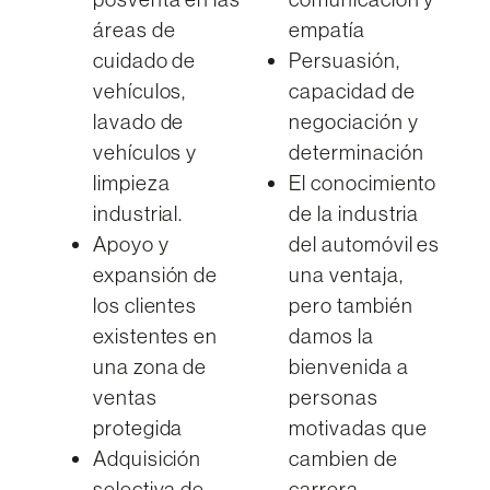
áreas de
empatía
cuidado de
Persuasión,
vehículos,
capacidad de
lavado de
negociación y
vehículos y
determinación
limpieza
El conocimiento
industrial.
de la industria
Apoyo y
del automóvil es
expansión de
una ventaja,
los clientes
pero también
existentes en
damos la
una zona de
bienvenida a
ventas
personas
protegida
motivadas que
Adquisición
cambien de
selectiva de
carrera.