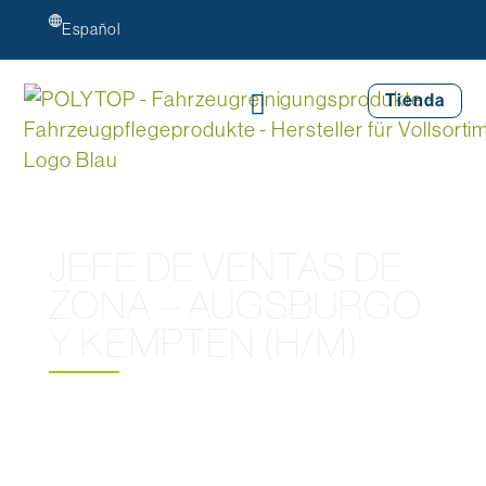
Español
Tienda
JEFE DE VENTAS DE
ZONA – AUGSBURGO
Y KEMPTEN (H/M)