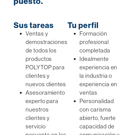
puesto.
Sus tareas
Tu perfil
Ventas y
Formación
demostraciones
profesional
de todos los
completada
productos
Idealmente
POLYTOP para
experiencia en
clientes y
la industria o
nuevos clientes
experiencia en
Asesoramiento
ventas
experto para
Personalidad
nuestros
con carisma
clientes y
abierto, fuerte
servicio
capacidad de
posventa en las
comunicación y